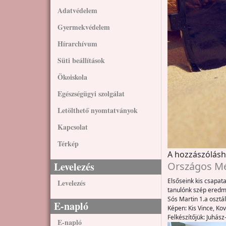
Adatvédelem
Gyermekvédelem
Hírarchívum
Süti beállítások
Ökoiskola
Egészségügyi szolgálat
Letölthető nyomtatványok
Kapcsolat
Térkép
A hozzászólás
Országos Mé
Levelezés
Elsőseink kis csapat
Levelezés
tanulónk szép eredm
Sós Martin 1.a osztá
E-napló
Képen: Kis Vince, Ko
Felkészítőjük: Juhás
E-napló