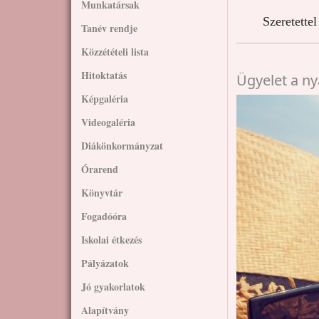
Munkatársak
Szeretette
Tanév rendje
Közzétételi lista
Hitoktatás
Ügyelet a ny
Képgaléria
Videogaléria
Diákönkormányzat
Órarend
Könyvtár
Fogadóóra
Iskolai étkezés
Pályázatok
Jó gyakorlatok
Alapítvány