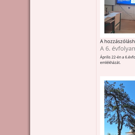
A hozzászólás
A 6. évfolya
Április 22-én a 6.év
emlékházát.