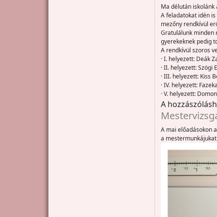
Ma délután iskolánk 
A feladatokat idén is
mezőny rendkívül erő
Gratulálunk minden 
gyerekeknek pedig to
A rendkívül szoros v
· I. helyezett: Deák 
· II. helyezett: Szög
· III. helyezett: Kiss
· IV. helyezett: Faze
· V. helyezett: Domo
A hozzászólás
Mestervizsga
A mai előadásokon a 
a mestermunkájukat 