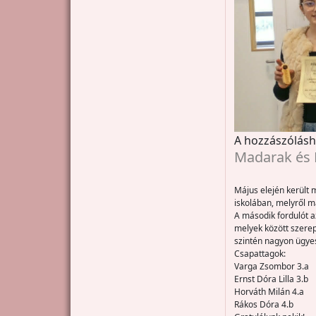
A hozzászólás
Madarak és 
Május elején került
iskolában, melyről m
A második fordulót a
melyek között szerep
szintén nagyon ügyes
Csapattagok:
Varga Zsombor 3.a
Ernst Dóra Lilla 3.b
Horváth Milán 4.a
Rákos Dóra 4.b