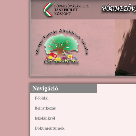
Ugrás a tartalomra
Navigáció
Főoldal
Beiratkozás
Iskolánkról
Dokumentumok