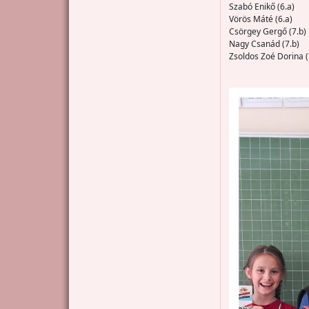
Szabó Enikő (6.a) I
Vörös Máté (6.a) I
Csörgey Gergő (7.b) 
Nagy Csanád (7.b) I
Zsoldos Zoé Dorina 