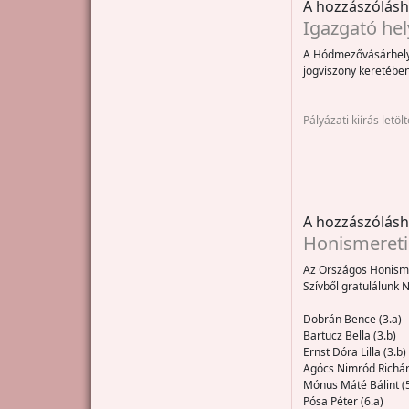
A hozzászólás
Igazgató hely
A Hódmezővásárhelyi 
jogviszony keretébe
Pályázati kiírás letöl
A hozzászólás
Honismereti
Az Országos Honisme
Szívből gratulálunk N
Dobrán Bence (3.a) 
Bartucz Bella (3.b) 
Ernst Dóra Lilla (3.b) 
Agócs Nimród Richárd 
Mónus Máté Bálint (
Pósa Péter (6.a) I