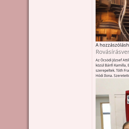
A hozzászólás
Rovásírásve
Az Öcsödi József Att
közül Bánfi Kamilla, 
szerepeltek. Tóth Fra
Hódi Ilona. Szeretett