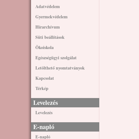
Adatvédelem
Gyermekvédelem
Hírarchívum
Süti beállítások
Ökoiskola
Egészségügyi szolgálat
Letölthető nyomtatványok
Kapcsolat
Térkép
Levelezés
Levelezés
E-napló
E-napló