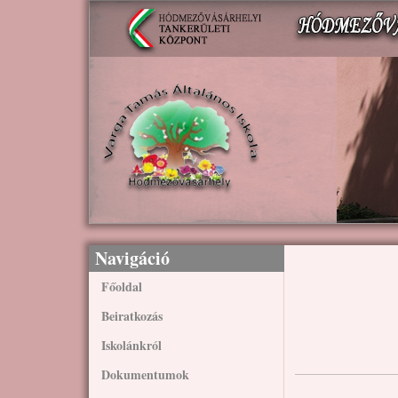
Ugrás a tartalomra
Navigáció
Főoldal
Beiratkozás
Iskolánkról
Dokumentumok