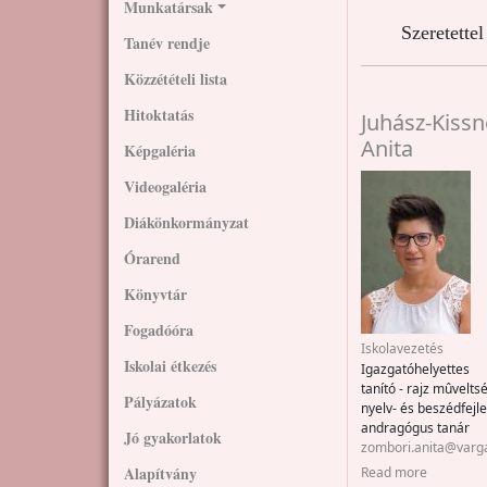
Munkatársak
Szeretette
Tanév rendje
Közzétételi lista
Hitoktatás
Juhász-Kiss
Anita
Képgaléria
Videogaléria
Diákönkormányzat
Órarend
Könyvtár
Fogadóóra
Iskolavezetés
Iskolai étkezés
Igazgatóhelyettes
tanító - rajz mûveltsé
Pályázatok
nyelv- és beszédfejl
andragógus tanár
Jó gyakorlatok
zombori.anita@varg
about Juh
Alapítvány
Read more