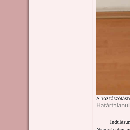
A hozzászólás
Határtalanul
Indulásu
Nagyváradon már