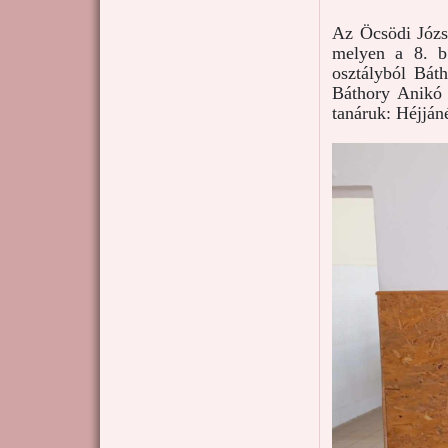
Az Öcsödi Józse
melyen a 8. b
osztályból Báth
Báthory Anikó I
tanáruk: Héjján