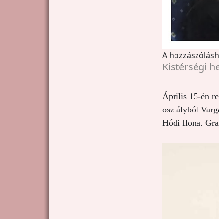
A hozzászólás
Kistérségi h
Április 15-én re
osztályból Varga
Hódi Ilona. Gra