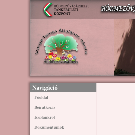
Ugrás a tartalomra
Navigáció
Főoldal
Beiratkozás
Iskolánkról
Dokumentumok