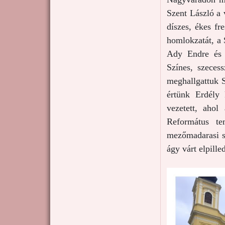
Szent László a 
díszes, ékes fr
homlokzatát, a 
Ady Endre és L
Színes, szeces
meghallgattuk S
értünk Erdély 
vezetett, ahol
Református te
mezőmadarasi sz
ágy várt elpille