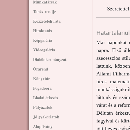
Munkatársak
Szeretette
Tanév rendje
Közzétételi lista
Hitoktatás
Határtalanul
Képgaléria
Mai napunkat eg
Videogaléria
napra. Első ál
szecessziós stí
Diákönkormányzat
láttunk, közbe
Órarend
Állami Filharmó
Könyvtár
híres matemati
Fogadóóra
munkásságukról,
láttunk és szám
Iskolai étkezés
várat és a refo
Pályázatok
Délután érkezt
Jó gyakorlatok
fagyival és kür
Alapítvány
jött heves esőz