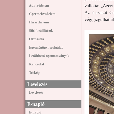
Adatvédelem
vallotta: „Azér
Az éjszakát Cs
Gyermekvédelem
végigizgulhatták
Hírarchívum
Süti beállítások
Ökoiskola
Egészségügyi szolgálat
Letölthető nyomtatványok
Kapcsolat
Térkép
Levelezés
Levelezés
E-napló
E-napló