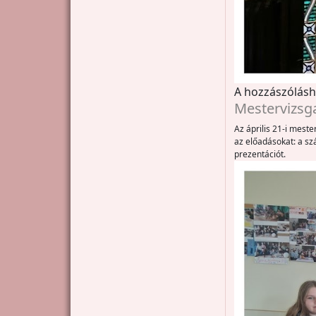
A hozzászólás
Mestervizsga
Az április 21-i mest
az előadásokat: a sz
prezentációt.