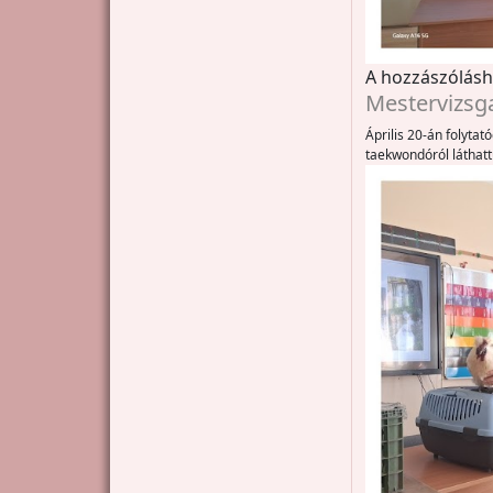
A hozzászólás
Mestervizsga
Április 20-án folytat
taekwondóról láthat