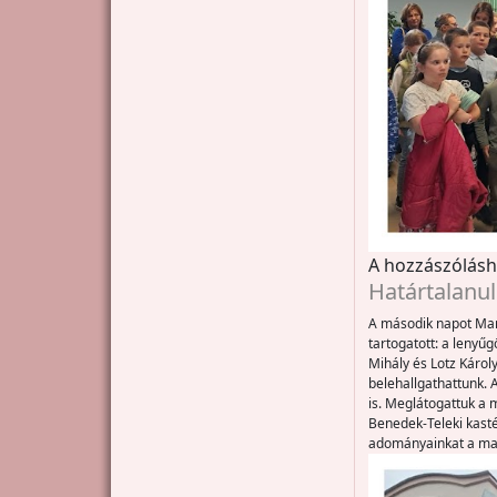
A hozzászólás
Határtalanul
A második napot Mar
tartogatott: a lenyű
Mihály és Lotz Károly
belehallgathattunk. 
is. Meglátogattuk a 
Benedek-Teleki kasté
adományainkat a mar