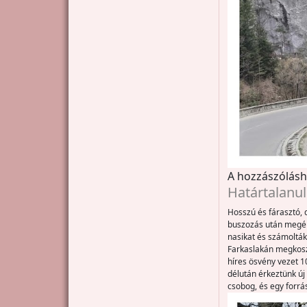
A hozzászólás
Határtalanul
Hosszú és fárasztó,
buszozás után megér
nasikat és számolták
Farkaslakán megkoszo
híres ösvény vezet 1
délután érkeztünk új
csobog, és egy forrás