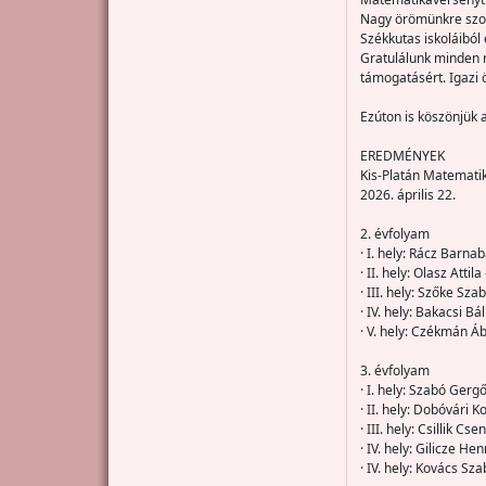
Nagy örömünkre szol
Székkutas iskoláiból 
Gratulálunk minden r
támogatásért. Igazi 
Ezúton is köszönjük 
EREDMÉNYEK
Kis-Platán Matemati
2026. április 22.
2. évfolyam
· I. hely: Rácz Barna
· II. hely: Olasz Attil
· III. hely: Szőke Sz
· IV. hely: Bakacsi B
· V. hely: Czékmán Áb
3. évfolyam
· I. hely: Szabó Gerg
· II. hely: Dobóvári K
· III. hely: Csillik 
· IV. hely: Gilicze Hen
· IV. hely: Kovács Sz