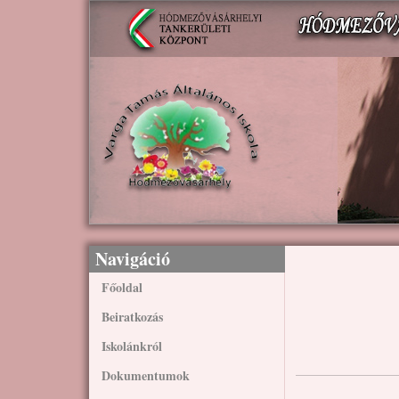
Ugrás a tartalomra
Navigáció
Főoldal
Beiratkozás
Iskolánkról
Dokumentumok