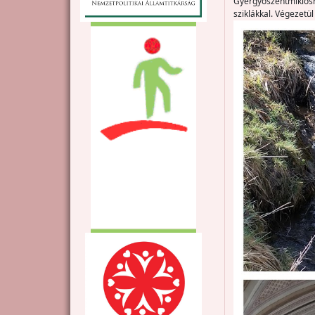
Gyergyószentmiklósná
sziklákkal. Végezetü