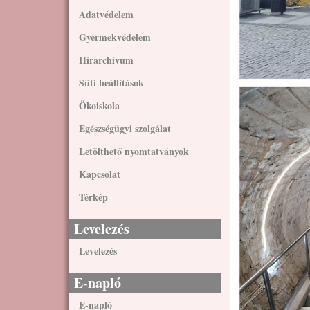
Adatvédelem
Gyermekvédelem
Hírarchívum
Süti beállítások
Ökoiskola
Egészségügyi szolgálat
Letölthető nyomtatványok
Kapcsolat
Térkép
Levelezés
Levelezés
E-napló
E-napló