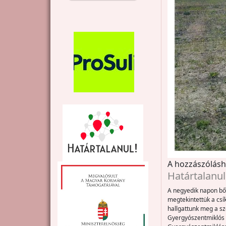
A hozzászólás
Határtalanul
A negyedik napon bő
megtekintettük a csí
hallgattunk meg a szé
Gyergyószentmiklós 