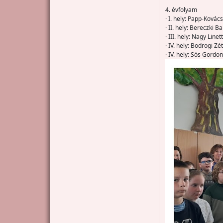
4. évfolyam
· I. hely: Papp-Kovác
· II. hely: Bereczki B
· III. hely: Nagy Lin
· IV. hely: Bodrogi Z
· IV. hely: Sós Gordon