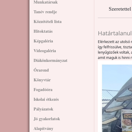
Munkatársak
Szeretette
Tanév rendje
Közzétételi lista
Hitoktatás
Határtalanul
Képgaléria
Elérkezett az utolsó
így felfrissülve, tis
Videogaléria
lenyűgözőek voltak, 
amit maguk is hinni 
Diákönkormányzat
Órarend
Könyvtár
Fogadóóra
Iskolai étkezés
Pályázatok
Jó gyakorlatok
Alapítvány