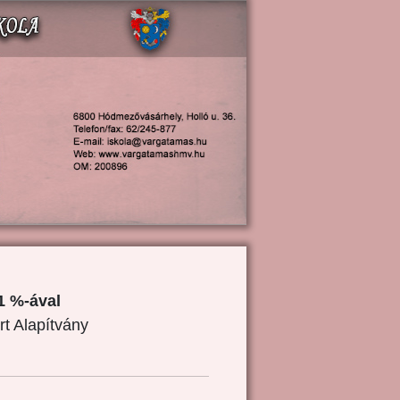
1 %-ával
rt Alapítvány