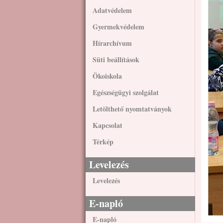
Adatvédelem
Gyermekvédelem
Hírarchívum
Süti beállítások
Ökoiskola
Egészségügyi szolgálat
Letölthető nyomtatványok
Kapcsolat
Térkép
Levelezés
Levelezés
E-napló
E-napló