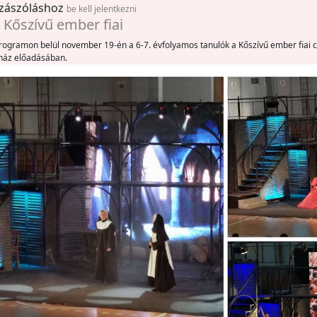
zászóláshoz
be kell jelentkezni
- Kőszívű ember fiai
rogramon belül november 19-én a 6-7. évfolyamos tanulók a Kőszívű ember fiai 
ház előadásában.