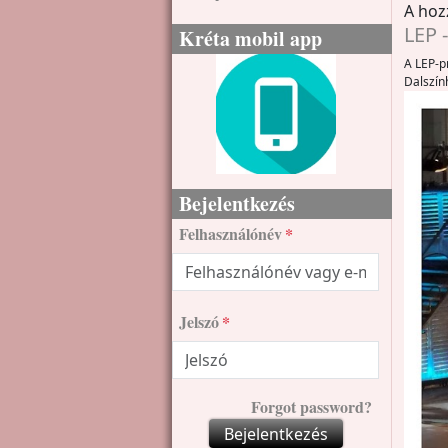
A hoz
LEP 
Kréta mobil app
A LEP-p
Dalszín
Bejelentkezés
Felhasználónév
Jelszó
Forgot password?
Bejelentkezés