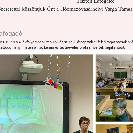
Tisztelt Látogató!
zeretettel köszöntjük Önt a Hódmezővásárhelyi Varga Tamás 
afogadó
r 19-én a 4. évfolyamosok tanulók és szüleik látogattak el felső tagozatosok órá
ettudomány, matematika, kémia és testnevelés órákra nyertek bepillantást.