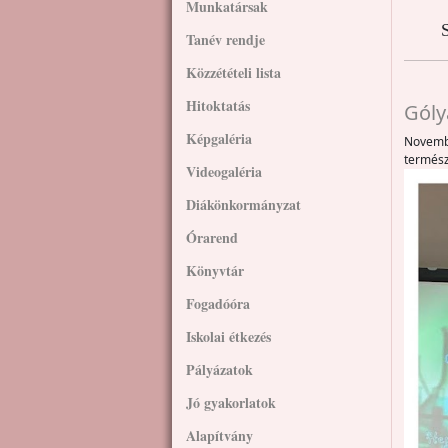
Munkatársak
S
Tanév rendje
Közzétételi lista
Hitoktatás
Góly
Képgaléria
Novembe
termész
Videogaléria
Diákönkormányzat
Órarend
Könyvtár
Fogadóóra
Iskolai étkezés
Pályázatok
Jó gyakorlatok
Alapítvány