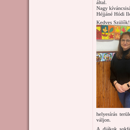
által.
Nagy kíváncsisá
Héjjáné Hódi Il
Kedves Szülők!
helyesírás terü
váljon.
A diákok sokfé