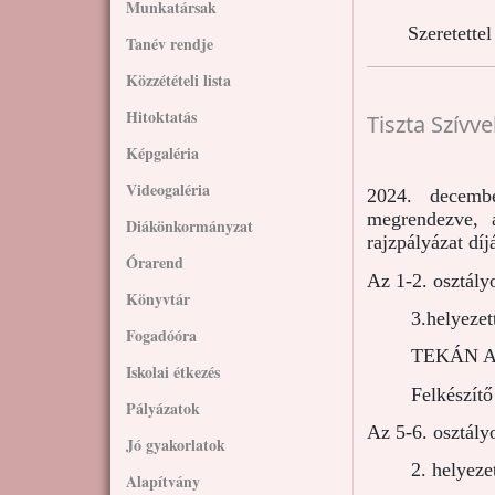
Munkatársak
Szeretette
Tanév rendje
Közzétételi lista
Hitoktatás
Tiszta Szívv
Képgaléria
Videogaléria
2024. decemb
megrendezve, a
Diákönkormányzat
rajzpályázat dí
Órarend
Az 1-2. osztály
Könyvtár
3.helye
Fogadóóra
TEKÁN ANN
Iskolai étkezés
Felkészítő ta
Pályázatok
Az 5-6. osztály
Jó gyakorlatok
2. helye
Alapítvány