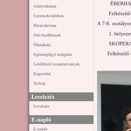
ÉBERHARDT 
Adatvédelem
Felkészítő ta
Gyermekvédelem
A 7-8. osztályo
Hírarchívum
1. helye
Süti beállítások
SKOPERA CSA
Ökoiskola
Felkészítő ta
Egészségügyi szolgálat
Letölthető nyomtatványok
Kapcsolat
Térkép
Levelezés
Levelezés
E-napló
E-napló