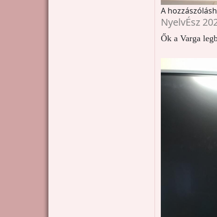
A hozzászólás
NyelvÉsz 20
Ők a Varga leg