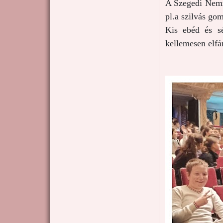
A Szegedi Nemze
pl.a szilvás go
Kis ebéd és sé
kellemesen elfá