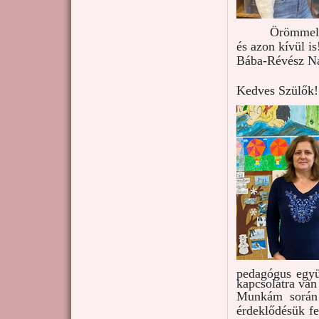
Örömmel 
és azon kívül is
Bába-Révész Na
Kedves Szülők!
pedagógus együ
kapcsolatra van
Munkám során m
érdeklődésük f