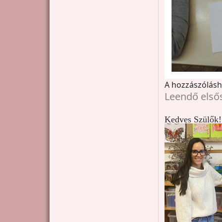
A hozzászólás
Leendő első
Kedves Szülők!