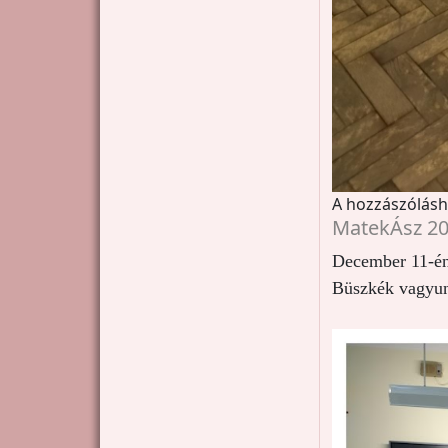
A hozzászólás
MatekÁsz 2
December 11-én 
Büszkék vagyun