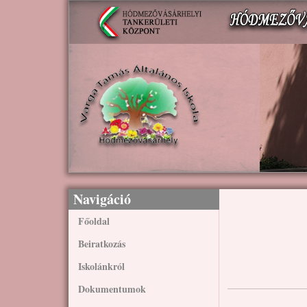
Ugrás a tartalomra
Navigáció
Főoldal
Beiratkozás
Iskolánkról
Dokumentumok