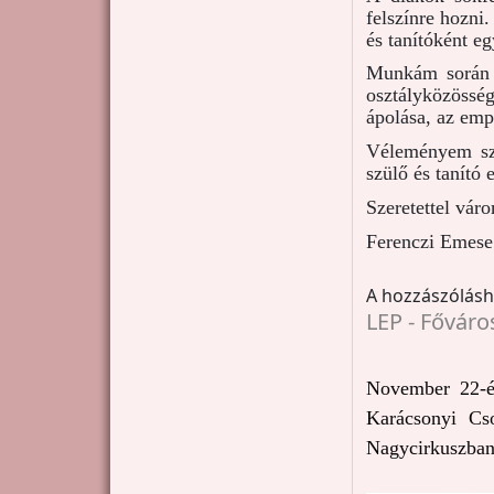
felszínre hozni
és tanítóként e
Munkám során a
osztályközösség
ápolása, az emp
Véleményem szer
szülő és tanító 
Szeretettel vár
Ferenczi Emese
A hozzászólás
LEP - Főváro
November 22-én
Karácsonyi Cs
Nagycirkuszban