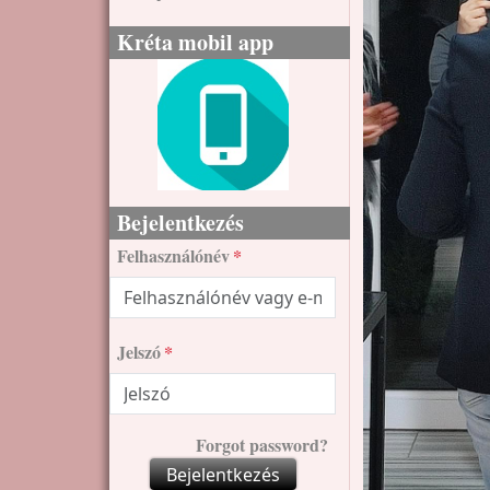
Kréta mobil app
Bejelentkezés
Felhasználónév
Jelszó
Forgot password?
Bejelentkezés