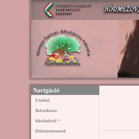
Ugrás a tartalomra
Navigáció
Főoldal
Beiratkozás
Iskolánkról
Dokumentumok