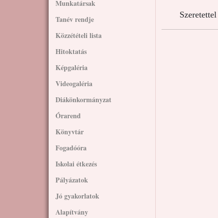
Munkatársak
Szeretette
Tanév rendje
Közzétételi lista
Hitoktatás
Képgaléria
Videogaléria
Diákönkormányzat
Órarend
Könyvtár
Fogadóóra
Iskolai étkezés
Pályázatok
Jó gyakorlatok
Alapítvány