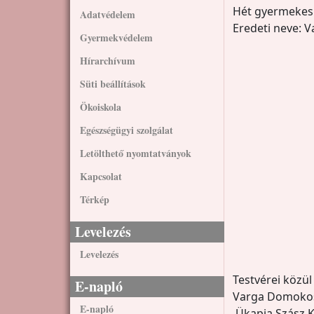
Hét gyermekes 
Adatvédelem
Eredeti neve: 
Gyermekvédelem
Hírarchívum
Süti beállítások
Ökoiskola
Egészségügyi szolgálat
Letölthető nyomtatványok
Kapcsolat
Térkép
Levelezés
Levelezés
Testvérei közül
E-napló
Varga Domokos
E-napló
Ükapja Szász Ká