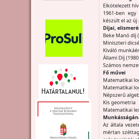
Elkötelezett hí
1961-ben egy o
készült el az ú
Díjai, elismeré
Beke Manó díj 
Miniszteri dics
Kiváló munkáért
Állami Díj (1980
Számos nemzetk
Fő művei
Matematikai lo
Matematikai lo
Népszerû alge
Kis geometria
Matematikai le
Munkásságána
Az általa veze
mértan széttag