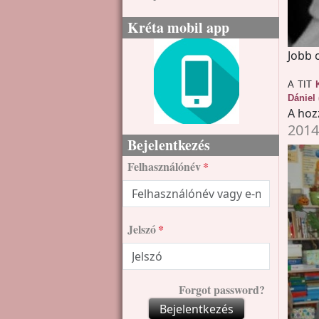
Kréta mobil app
Jobb 
A TIT
Dániel 
A hoz
2014
Bejelentkezés
Felhasználónév
Jelszó
Forgot password?
Bejelentkezés