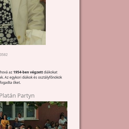
43582
 ahová az
1954-ben végzett
diákokat
k. Az egykori diákok és osztályfőnökök
fogadta őket.
Platán Partyn