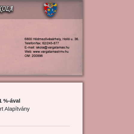
1 %-ával
rt Alapítvány