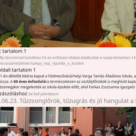
c tartalom 1
ttp://promenad.hu/cikk/az-54-es-evfolyam-diakjai-talalkoztak-a-varga-tamasban-1
www.vasarhelyihirek.hu/egy_regi_vignetta_a_fuzeten
oldali tartalom 1
1-én délelőtt kitárta kapuit a hódmezővásárhelyi Varga Tamás Általános Iskola,
vissza. A
60 éves évforduló
ra természetesen az osztályfőnökök is meghívót kapta
 tizenegykor megjelentek az iskola épülete előtt, ahol Farkas Zsuzsanna igazgató 
zászóláshoz
be kell jelentkezni
.06.23. Tűzzsonglőrök, tűzugrás és jó hangulat a 