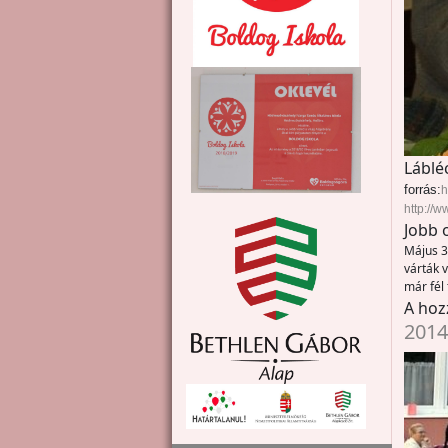
Láblé
forrás:
h
http://
Jobb 
Május 3
várták 
már fél
A hoz
2014