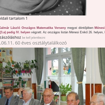
oldali tartalom 1
Kalmár László Országos Matematika Verseny
megyei döntőjében
Ménesi 
(3.a) pedig IV. helyen
végzett. Az országos listán Ménesi Enikő 26. helyen, Ki
zászóláshoz
be kell jelentkezni
.06.11. 60 éves osztálytalálkozó