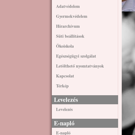
Adatvédelem
Gyermekvédelem
Hírarchívum
Süti beállítások
Ökoiskola
Egészségügyi szolgálat
Letölthető nyomtatványok
Kapcsolat
Térkép
Levelezés
Levelezés
E-napló
E-napló