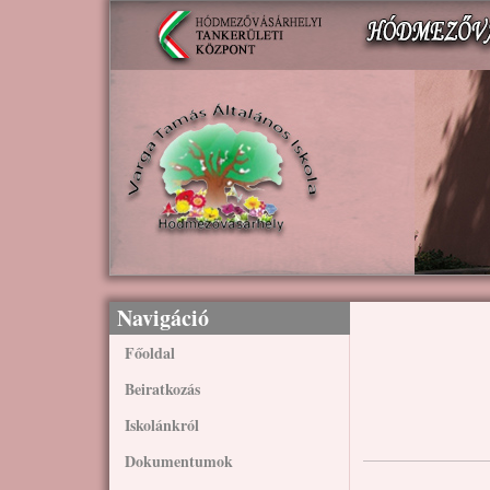
Ugrás a tartalomra
Navigáció
Főoldal
Beiratkozás
Iskolánkról
Dokumentumok