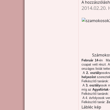
A hozzászólás
2014.02.20. 
Számoko
Február 14
-én
Ma
csapat vett részt. 
országos listát tet
A
2. osztály
osokn
helyezést
szerezte
Felkészítő tanárok:
A
3. osztály
osok 
míg az
Agyafúrtak
Felkészítő tanárok:
A 4. évfolyosok ve
Felkészítő tanár:
Zo
Lábléc kép