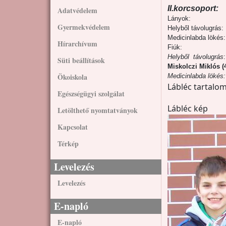
II.korcsoport:
Adatvédelem
Lányok:
Gyermekvédelem
Helyből távolugrás:
Medicinlabda lökés
Hírarchívum
Fiúk:
Helyből távolugrás
Süti beállítások
Miskolczi Miklós (
Ökoiskola
Medicinlabda lökés:
Lábléc tartalom
Egészségügyi szolgálat
Lábléc kép
Letölthető nyomtatványok
Kapcsolat
Térkép
Levelezés
Levelezés
E-napló
E-napló