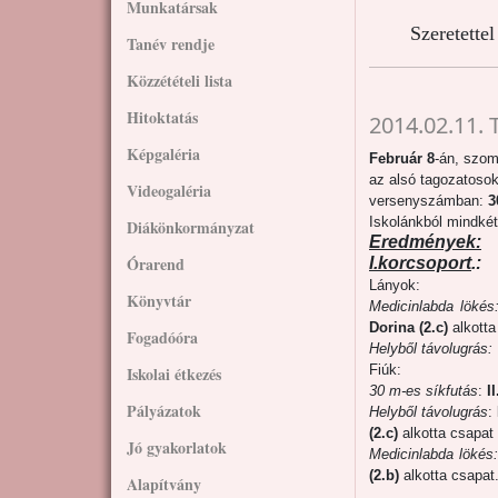
Munkatársak
Szeretette
Tanév rendje
Közzétételi lista
Hitoktatás
2014.02.11.
Képgaléria
Február 8
-án, szo
az alsó tagozatosok
Videogaléria
versenyszámban:
3
Iskolánkból mindkét
Diákönkormányzat
Eredmények:
Órarend
I.korcsoport
.:
Lányok:
Könyvtár
Medicinlabda lökés
Dorina (2.c)
alkotta
Fogadóóra
Helyből távolugrás:
Fiúk:
Iskolai étkezés
30 m-es síkfutás
:
I
Pályázatok
Helyből távolugrás
:
(2.c)
alkotta csapat
Jó gyakorlatok
Medicinlabda lökés:
(2.b)
alkotta csapat
Alapítvány