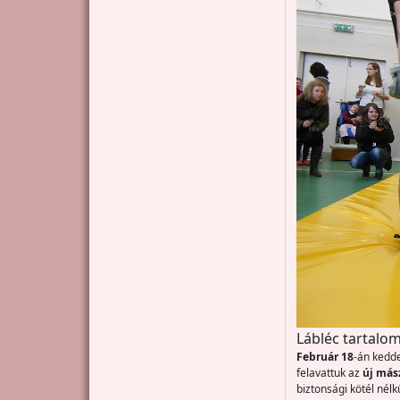
Lábléc tartalom
Február 18
-án kedde
felavattuk az
új más
biztonsági kötél nélk