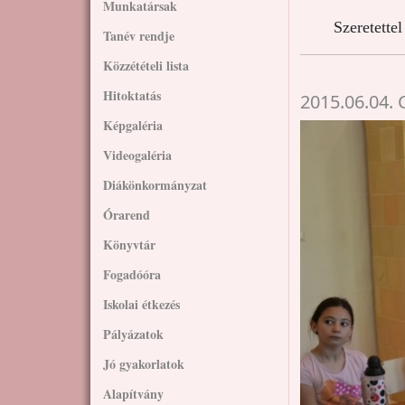
Munkatársak
Szeretette
Tanév rendje
Közzétételi lista
Hitoktatás
2015.06.04. 
Képgaléria
Videogaléria
Diákönkormányzat
Órarend
Könyvtár
Fogadóóra
Iskolai étkezés
Pályázatok
Jó gyakorlatok
Alapítvány