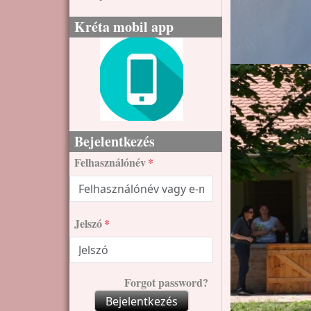
Kréta mobil app
Bejelentkezés
Felhasználónév
Jelszó
Forgot password?
Bejelentkezés