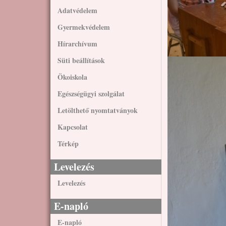
Adatvédelem
Gyermekvédelem
Hírarchívum
Süti beállítások
Ökoiskola
Egészségügyi szolgálat
Letölthető nyomtatványok
Kapcsolat
Térkép
Levelezés
Levelezés
E-napló
E-napló