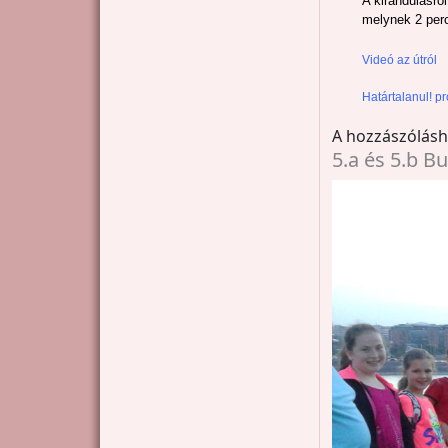
A kirándulásró
melynek 2 pe
Videó az útról
Határtalanul! p
A hozzászólás
5.a és 5.b B