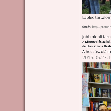
Lábléc tartalom
forrás:
http://prome
Jobb oldali tar
A
Köznevelés az is
délután azzal a
flas
A hozzászólás
2015.05.27. 