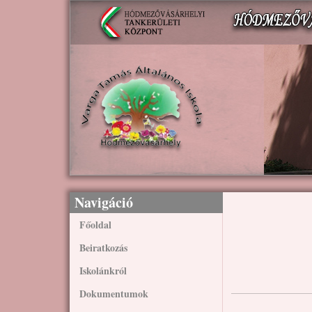
Ugrás a tartalomra
Navigáció
Főoldal
Beiratkozás
Iskolánkról
Dokumentumok