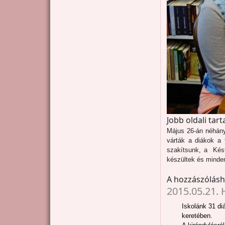
Jobb oldali tar
Május 26-án néhány 
várták a diákok a 
szakítsunk, a Kést
készültek és minden
A hozzászólás
2015.05.21. 
Iskolánk 31 di
keretében.