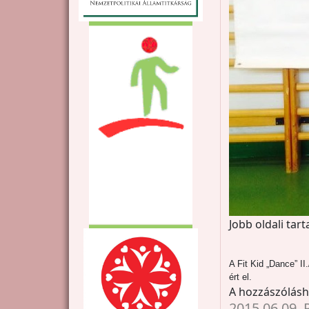
Jobb oldali tar
A Fit Kid „Dance” I
ért el.
A hozzászólás
2015.06.09. R