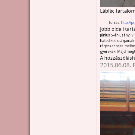
Lábléc tartalom
forrás:
http://
Jobb oldali tar
Június 5-én Csányi V
hatodikos diákjainak 
régészet rejtelmeibe
gyerekek. Majd megtu
A hozzászólás
2015.06.08. 