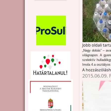
Jobb oldali tar
„Nagy dobás” – ava
világnapon. A gyere
szelektív hulladékgy
Imola 4.a osztályos 
A hozzászólás
2015.06.09. 