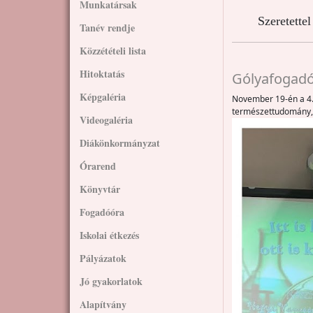
Munkatársak
Szeretette
Tanév rendje
Közzétételi lista
Hitoktatás
Gólyafogad
Képgaléria
November 19-én a 4. 
természettudomány, 
Videogaléria
Diákönkormányzat
Órarend
Könyvtár
Fogadóóra
Iskolai étkezés
Pályázatok
Jó gyakorlatok
Alapítvány