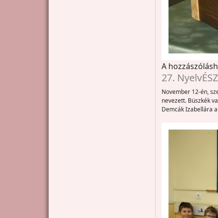
A hozzászólás
27. NyelvÉS
November 12-én, szer
nevezett. Büszkék v
Demcák Izabellára a 