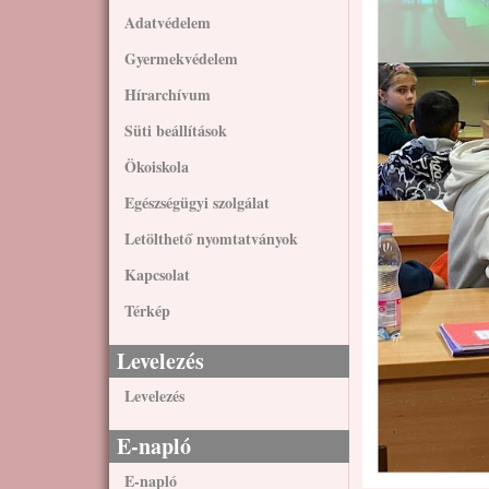
Adatvédelem
Gyermekvédelem
Hírarchívum
Süti beállítások
Ökoiskola
Egészségügyi szolgálat
Letölthető nyomtatványok
Kapcsolat
Térkép
Levelezés
Levelezés
E-napló
E-napló