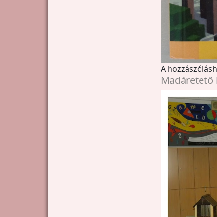
A hozzászólás
Madáretető k