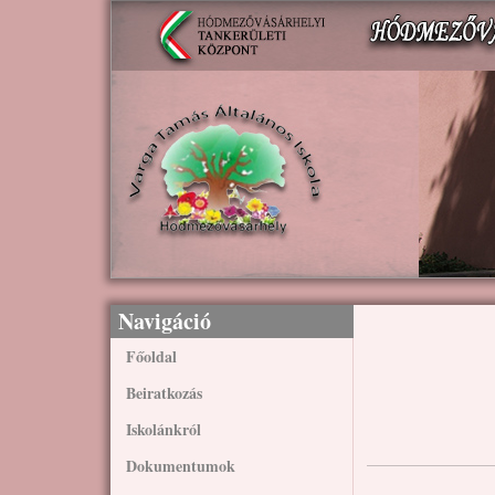
Ugrás a tartalomra
Navigáció
Főoldal
Beiratkozás
Iskolánkról
Dokumentumok