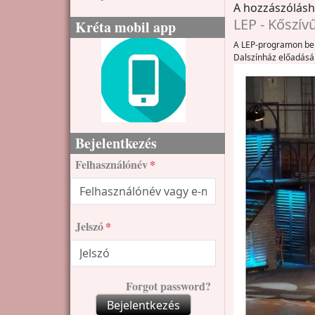
A hozzászólás
LEP - Kőszív
Kréta mobil app
A LEP-programon belü
Dalszínház előadásá
Bejelentkezés
Felhasználónév
Jelszó
Forgot password?
Bejelentkezés