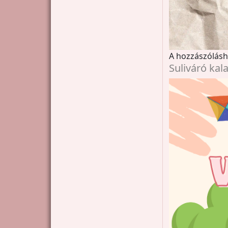
A hozzászólás
Suliváró kal