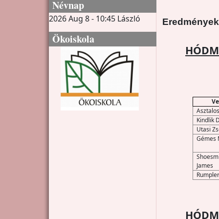
Névnap
2026 Aug 8 - 10:45
László
Eredmények
Ökoiskola
HÓDME
Ve
Asztalo
Kindlik 
Utasi Z
Gémes M
Shoesmi
James
Rumpler
HÓDME