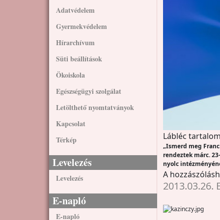
Adatvédelem
Gyermekvédelem
Hírarchívum
Süti beállítások
Ökoiskola
Egészségügyi szolgálat
Letölthető nyomtatványok
Kapcsolat
Lábléc tartalom
Térkép
„Ismerd meg Franci
rendeztek márc. 23
Levelezés
nyolc intézményéne
A hozzászólás
Levelezés
2013.03.26. 
E-napló
E-napló