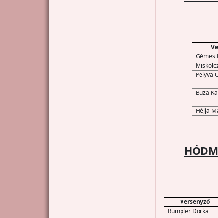
Ve
Gémes 
Miskolcz
Pelyva 
Buza Ka
Héjja M
HÓDME
Versenyző
Rumpler Dorka