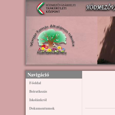
Ugrás a tartalomra
Navigáció
Főoldal
Beiratkozás
Iskolánkról
Dokumentumok