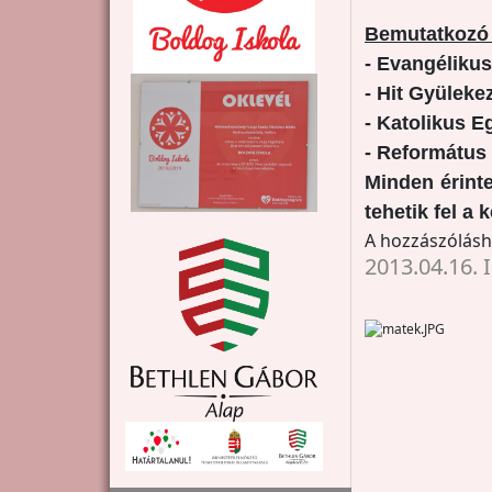
Bemutatkozó
- Evangéliku
- Hit Gyüleke
- Katolikus E
- Református
Minden érint
tehetik fel a 
A hozzászólás
2013.04.16. 