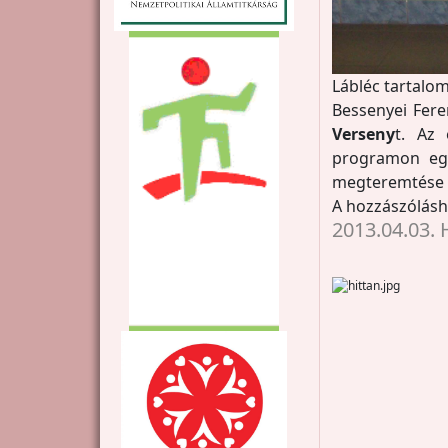
Lábléc tartalom
Bessenyei Fer
Verseny
t. Az
programon egy
megteremtése é
A hozzászólás
2013.04.03. 