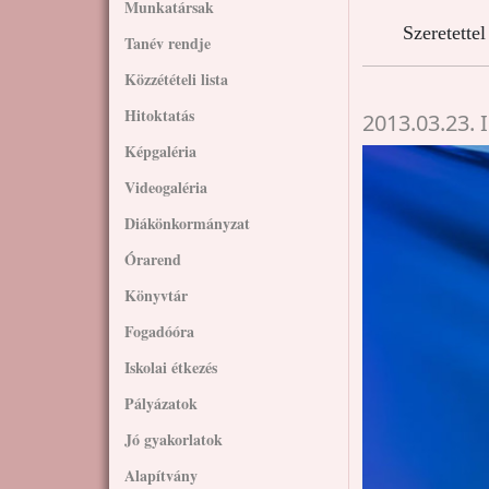
Munkatársak
Szeretette
Tanév rendje
Közzétételi lista
Hitoktatás
2013.03.23.
Képgaléria
Videogaléria
Diákönkormányzat
Órarend
Könyvtár
Fogadóóra
Iskolai étkezés
Pályázatok
Jó gyakorlatok
Alapítvány