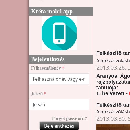
Kréta mobil app
Felkészítő ta
Bejelentkezés
A hozzászólás
2013.03.26.
Felhasználónév
Aranyosi Ágo
rajzpályázatá
tanulója:
Jelszó
1. helyezett -
Felkészítő ta
A hozzászólás
Forgot password?
2013.03.30. 
Bejelentkezés