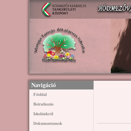
Ugrás a tartalomra
Navigáció
Főoldal
Beiratkozás
Iskolánkról
Dokumentumok