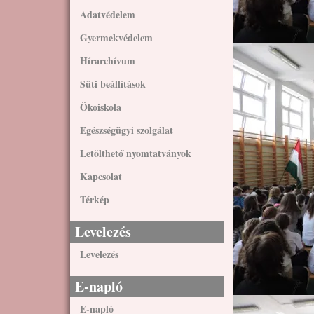
Adatvédelem
Gyermekvédelem
Kép
Hírarchívum
Süti beállítások
Ökoiskola
Egészségügyi szolgálat
Letölthető nyomtatványok
Kapcsolat
Térkép
Levelezés
Levelezés
E-napló
Kép
E-napló