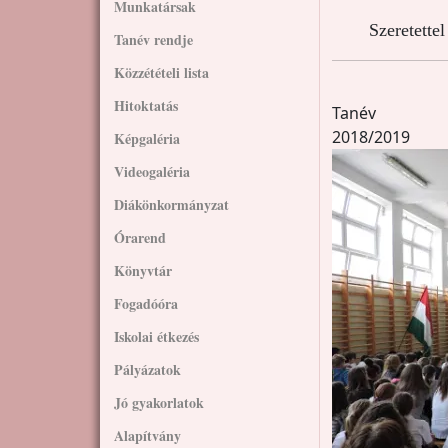
Munkatársak
Szeretette
Tanév rendje
Közzétételi lista
Hitoktatás
Tanév
2018/2019
Képgaléria
Kép
Videogaléria
Diákönkormányzat
Órarend
Könyvtár
Fogadóóra
Iskolai étkezés
Pályázatok
Jó gyakorlatok
Alapítvány