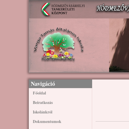
Ugrás a tartalomra
Navigáció
Főoldal
Beiratkozás
Iskolánkról
Dokumentumok