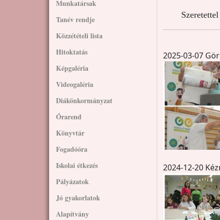
Munkatársak
Szeretette
Tanév rendje
Közzétételi lista
Hitoktatás
2025-03-07 Gör
Képgaléria
Videogaléria
Diákönkormányzat
Órarend
Könyvtár
Fogadóóra
Iskolai étkezés
2024-12-20 Ké
Pályázatok
Jó gyakorlatok
Alapítvány