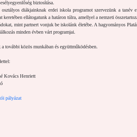
 esélyegyenlőség biztosítása.
 osztályos diákjainknak erdei iskola programot szervezünk a tanév el
t keretében ellátogatunk a határon túlra, amellyel a nemzeti összetartoz
ádokat, mint partnert vonjuk be iskolánk életébe. A hagyományos Platán
alálkozás minden évben várt programjai.
 a további közös munkában és együttműködésben.
ettel:
é Kovács Henriett
tó
tói pályázat