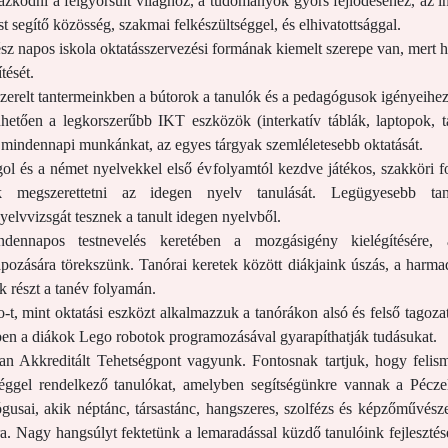
azkodni a felgyorsult világhoz, a tudományok gyors fejlődéséhez, az
 segítő közösség, szakmai felkészültséggel, és elhivatottsággal.
sz napos iskola oktatásszervezési formának kiemelt szerepe van, mert h
tését.
lszerelt tantermeinkben a bútorok a tanulók és a pedagógusok igényeihe
hetően a legkorszerűbb IKT eszközök (interkatív táblák, laptopok, t
k mindennapi munkánkat, az egyes tárgyak szemléletesebb oktatását.
ol és a német nyelvekkel első évfolyamtól kezdve játékos, szakköri 
k megszerettetni az idegen nyelv tanulását. Legügyesebb tan
yelvvizsgát tesznek a tanult idegen nyelvből.
dennapos testnevelés keretében a mozgásigény kielégítésére, 
pozására törekszünk. Tanórai keretek között diákjaink úszás, a harmad
k részt a tanév folyamán.
-t, mint oktatási eszközt alkalmazzuk a tanórákon alsó és felső tagoz
ben a diákok Lego robotok programozásával gyarapíthatják tudásukat.
an Akkreditált Tehetségpont vagyunk. Fontosnak tartjuk, hogy felisme
éggel rendelkező tanulókat, amelyben segítségünkre vannak a Pécze
gusai, akik néptánc, társastánc, hangszeres, szolfézs és képzőművésze
a. Nagy hangsúlyt fektetünk a lemaradással küzdő tanulóink fejlesztés