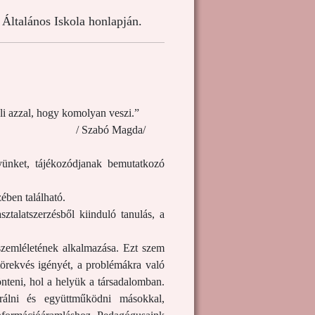
Általános Iskola honlapján.
li azzal, hogy komolyan veszi.”
agda/
ünket, tájékozódjanak bemutatkozó
ében található.
talatszerzésből kiinduló tanulás, a
zemléletének alkalmazása. Ezt szem
 törekvés igényét, a problémákra való
önteni, hol a helyük a társadalomban.
erálni és együttműködni másokkal,