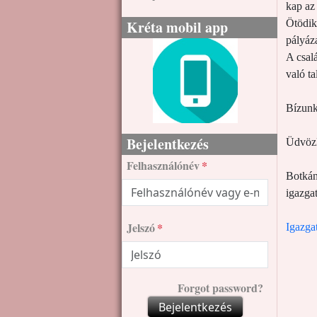
kap az
Kréta mobil app
Ötödik
pályáza
A csal
való t
Bízunk
Bejelentkezés
Üdvözl
Felhasználónév
Botkán
igazga
Jelszó
Igazga
Forgot password?
Bejelentkezés