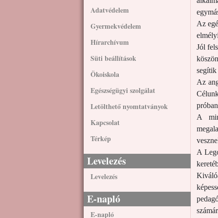
alkalm
Adatvédelem
egymást
Az egé
Gyermekvédelem
elmélyí
Hírarchívum
Jól fe
Süti beállítások
köszön
segíti
Ökoiskola
Az ang
Egészségügyi szolgálat
Célun
Letölthető nyomtatványok
próban
A min
Kapcsolat
megala
Térkép
veszne
A Lego
Levelezés
kereté
Levelezés
Kiváló
képess
E-napló
pedagó
számár
E-napló