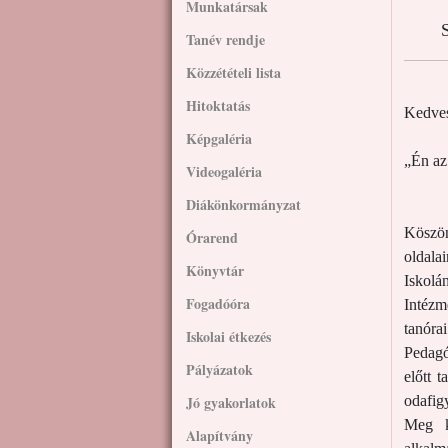
Munkatársak
S
Tanév rendje
Közzétételi lista
Hitoktatás
Kedves
Képgaléria
„Én az
Videogaléria
Diákönkormányzat
Köszön
Órarend
oldala
Könyvtár
Iskolá
Fogadóóra
Intézm
tanórai
Iskolai étkezés
Pedagó
Pályázatok
előtt 
Jó gyakorlatok
odafig
Meg ke
Alapítvány