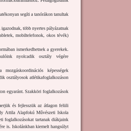
 információáramláshoz. Pedagógusaink
atékonyan segíti a tanórákon tanultak
z igazodnak, több nyertes pályázatnak
abletek, mobiltelefonok, okos tévék)
formában ismerkedhetnek a gyerekek.
ulóink nyolcadik osztály végére
a mozgáskoordinációs képességek
ik osztályosok atlétikafoglalkozáson
aton egyaránt. Szakköri foglalkozások
rjük és fejlesszük az átlagon felüli
ly Attila Alapfokú Művészeti Iskola
ti foglalkozásokat tartanak diákjaink
ére is. Iskolánkban kiemelt hangsúlyt