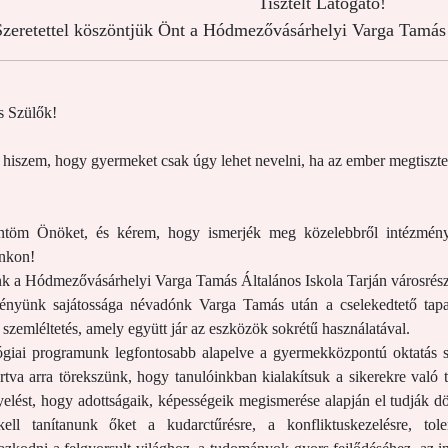
Tisztelt Látogató!
zeretettel köszöntjük Önt a Hódmezővásárhelyi Varga Tamás 
 Szülők!
 hiszem, hogy gyermeket csak úgy lehet nevelni, ha az ember megtiszte
/ Szabó M
töm Önöket, és kérem, hogy ismerjék meg közelebbről intézmény
inkon!
nk a Hódmezővásárhelyi Varga Tamás Általános Iskola Tarján városrész
ényünk sajátossága névadónk Varga Tamás után a cselekedtető tapasz
 szemléltetés, amely együtt jár az eszközök sokrétű használatával.
giai programunk legfontosabb alapelve a gyermekközpontú oktatás s
tartva arra törekszünk, hogy tanulóinkban kialakítsuk a sikerekre való
yelést, hogy adottságaik, képességeik megismerése alapján el tudják d
ll tanítanunk őket a kudarctűrésre, a konfliktuskezelésre, tol