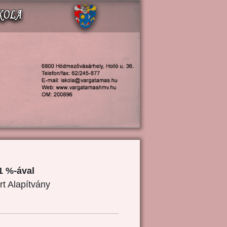
1 %-ával
rt Alapítvány